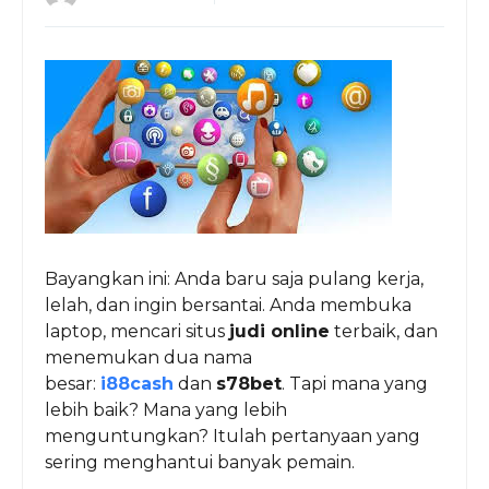
Bayangkan ini: Anda baru saja pulang kerja,
lelah, dan ingin bersantai. Anda membuka
laptop, mencari situs
judi online
terbaik, dan
menemukan dua nama
besar:
i88cash
dan
s78bet
. Tapi mana yang
lebih baik? Mana yang lebih
menguntungkan? Itulah pertanyaan yang
sering menghantui banyak pemain.