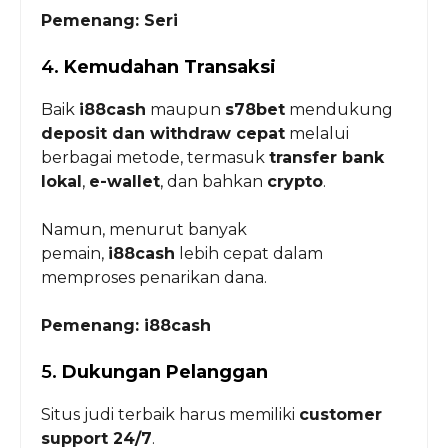
Pemenang: Seri
4.
Kemudahan Transaksi
Baik
i88cash
maupun
s78bet
mendukung
deposit dan withdraw cepat
melalui
berbagai metode, termasuk
transfer bank
lokal
,
e-wallet
, dan bahkan
crypto
.
Namun, menurut banyak
pemain,
i88cash
lebih cepat dalam
memproses penarikan dana.
Pemenang: i88cash
5.
Dukungan Pelanggan
Situs judi terbaik harus memiliki
customer
support 24/7
.