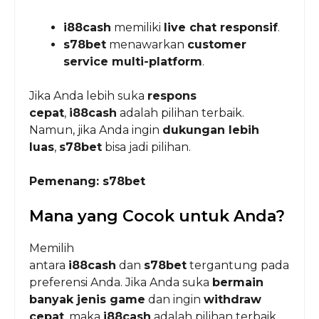
i88cash
memiliki
live chat responsif
.
s78bet
menawarkan
customer
service multi-platform
.
Jika Anda lebih suka
respons
cepat
,
i88cash
adalah pilihan terbaik.
Namun, jika Anda ingin
dukungan lebih
luas
,
s78bet
bisa jadi pilihan.
Pemenang: s78bet
Mana yang Cocok untuk Anda?
Memilih
antara
i88cash
dan
s78bet
tergantung pada
preferensi Anda. Jika Anda suka
bermain
banyak jenis game
dan ingin
withdraw
cepat
, maka
i88cash
adalah pilihan terbaik.