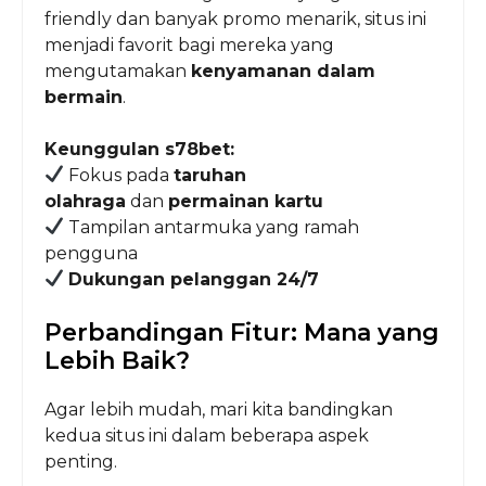
friendly dan banyak promo menarik, situs ini
menjadi favorit bagi mereka yang
mengutamakan
kenyamanan dalam
bermain
.
Keunggulan s78bet:
Fokus pada
taruhan
olahraga
dan
permainan kartu
Tampilan antarmuka yang ramah
pengguna
Dukungan pelanggan 24/7
Perbandingan Fitur: Mana yang
Lebih Baik?
Agar lebih mudah, mari kita bandingkan
kedua situs ini dalam beberapa aspek
penting.