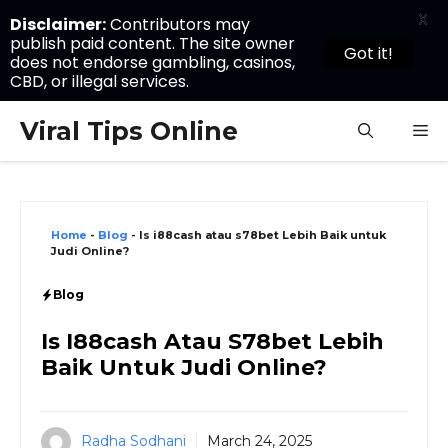
X
Disclaimer:
Contributors may
publish paid content. The site owner
Got it!
does not endorse gambling, casinos,
CBD, or illegal services.
Skip
Viral Tips Online
M
to
content
Home
-
Blog
-
Is i88cash atau s78bet Lebih Baik untuk
Judi Online?
Blog
Is I88cash Atau S78bet Lebih
Baik Untuk Judi Online?
Radha Sodhani
March 24, 2025