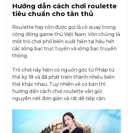
Hướng dẫn cách chơi roulette
tiêu chuẩn cho tân thủ
Roulette hay còn được gọi là cò quay trong
cộng đồng game thủ Việt Nam. Vốn chúng là
một trò chơi phổ biến xuất hiện tại hầu hết
các sòng bạc trực tuyến và sòng bạc truyền
thống.
Trò chơi này hiện có nguồn gốc từ Pháp từ
thế kỷ 18 và đã phát triển thành nhiều biến
thể khác nhau. Tuy nhiên về cơ bản thì
hướng dẫn cách chơi roulette vẫn giữ
nguyên nét đơn giản và rất dễ tiếp cận.