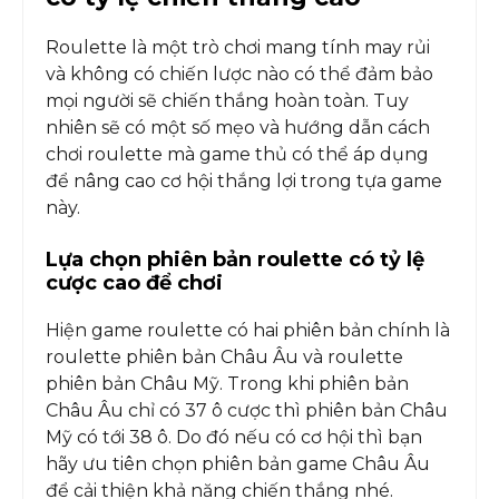
Roulette là một trò chơi mang tính may rủi
và không có chiến lược nào có thể đảm bảo
mọi người sẽ chiến thắng hoàn toàn. Tuy
nhiên sẽ có một số mẹo và hướng dẫn cách
chơi roulette mà game thủ có thể áp dụng
để nâng cao cơ hội thắng lợi trong tựa game
này.
Lựa chọn phiên bản roulette có tỷ lệ
cược cao để chơi
Hiện game roulette có hai phiên bản chính là
roulette phiên bản Châu Âu và roulette
phiên bản Châu Mỹ. Trong khi phiên bản
Châu Âu chỉ có 37 ô cược thì phiên bản Châu
Mỹ có tới 38 ô. Do đó nếu có cơ hội thì bạn
hãy ưu tiên chọn phiên bản game Châu Âu
để cải thiện khả năng chiến thắng nhé.