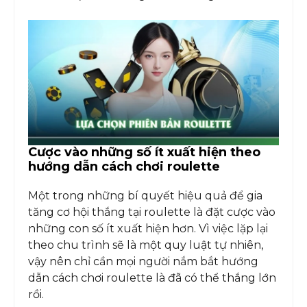
Cược vào những số ít xuất hiện theo
hướng dẫn cách chơi roulette
Một trong những bí quyết hiệu quả để gia
tăng cơ hội thắng tại roulette là đặt cược vào
những con số ít xuất hiện hơn. Vì việc lặp lại
theo chu trình sẽ là một quy luật tự nhiên,
vậy nên chỉ cần mọi người nắm bắt hướng
dẫn cách chơi roulette là đã có thể thắng lớn
rồi.