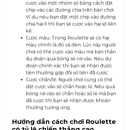
cược vào một nhóm số bằng cách đặt
chip vào các đường chia trên bàn chơi.
Ví dụ nếu bạn đặt một chip vào đường
chia hai ô thì bạn sẽ cược vào hai số liền
kề.
Cược màu: Trong Roulette sẽ có hai
màu chính là đỏ và đen. Lúc này người
chơi có thể cược vào màu mà bản thân
dự đoán quả bóng sẽ rơi vào. Nếu dự
đoán chính xác thì bạn sẽ nhận được
tiền thưởng gấp đôi số tiền đã cược.
Cược chẵn/lẻ: Người chơi cũng có thể
đặt cược vào số chẵn hoặc lẻ. Nếu quả
bóng rơi vào số chẵn hoặc số lẻ mà bạn
đã cược thì bạn sẽ nhận được khoản
thưởng tương ứng.
Hướng dẫn cách chơi Roulette
có tỷ lệ chiến thắng cao