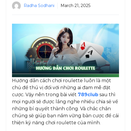
Radha Sodhani
March 21, 2025
Hướng dẫn cách chơi roulette luôn là một
chủ đề thú vị đối với những ai đam mê đặt
cược. Vậy nên trong bài viết
789club
sau thì
mọi người sẽ được lắng nghe nhiều chia sẻ về
những bí quyết thành công. Và chắc chắn
chúng sẽ giúp bạn nắm vững bàn cược để cải
thiện kỹ năng chơi roulette của mình.