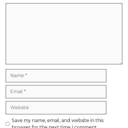
Comment
Name
Email
Website
Save my name, email, and website in this
browser for the next time I comment.