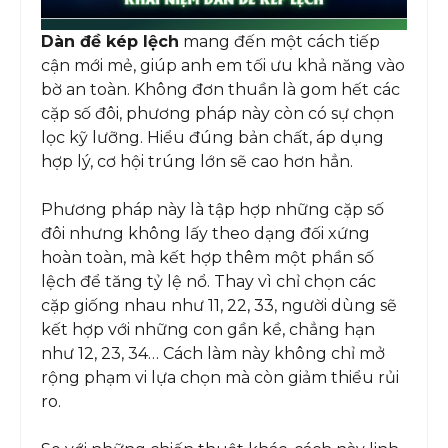
Dàn đề kép lệch
mang đến một cách tiếp
cận mới mẻ, giúp anh em tối ưu khả năng vào
bờ an toàn. Không đơn thuần là gom hết các
cặp số đôi, phương pháp này còn có sự chọn
lọc kỹ lưỡng. Hiểu đúng bản chất, áp dụng
hợp lý, cơ hội trúng lớn sẽ cao hơn hẳn.
Phương pháp này là tập hợp những cặp số
đôi nhưng không lấy theo dạng đối xứng
hoàn toàn, mà kết hợp thêm một phần số
lệch để tăng tỷ lệ nổ. Thay vì chỉ chọn các
cặp giống nhau như 11, 22, 33, người dùng sẽ
kết hợp với những con gần kề, chẳng hạn
như 12, 23, 34… Cách làm này không chỉ mở
rộng phạm vi lựa chọn mà còn giảm thiểu rủi
ro.