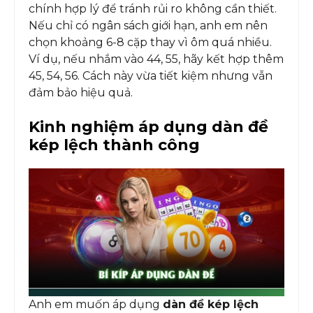
chính hợp lý để tránh rủi ro không cần thiết.
Nếu chỉ có ngân sách giới hạn, anh em nên
chọn khoảng 6-8 cặp thay vì ôm quá nhiều.
Ví dụ, nếu nhắm vào 44, 55, hãy kết hợp thêm
45, 54, 56. Cách này vừa tiết kiệm nhưng vẫn
đảm bảo hiệu quả.
Kinh nghiệm áp dụng dàn đề
kép lệch thành công
Anh em muốn áp dụng
dàn đề kép lệch