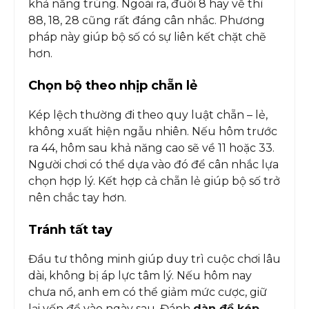
khả năng trúng. Ngoài ra, đuôi 8 hay về thì
88, 18, 28 cũng rất đáng cân nhắc. Phương
pháp này giúp bộ số có sự liên kết chặt chẽ
hơn.
Chọn bộ theo nhịp chẵn lẻ
Kép lệch thường đi theo quy luật chẵn – lẻ,
không xuất hiện ngẫu nhiên. Nếu hôm trước
ra 44, hôm sau khả năng cao sẽ về 11 hoặc 33.
Người chơi có thể dựa vào đó để cân nhắc lựa
chọn hợp lý. Kết hợp cả chẵn lẻ giúp bộ số trở
nên chắc tay hơn.
Tránh tất tay
Đầu tư thông minh giúp duy trì cuộc chơi lâu
dài, không bị áp lực tâm lý. Nếu hôm nay
chưa nổ, anh em có thể giảm mức cược, giữ
lại vốn để vào ngày sau. Đánh
dàn đề kép