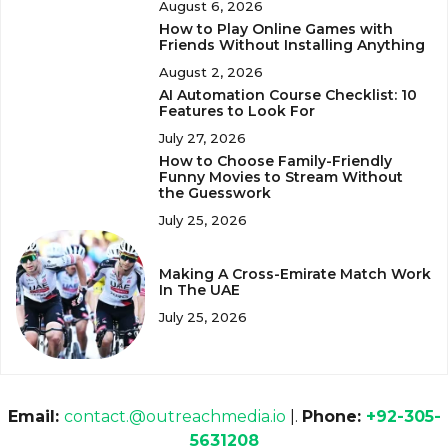
August 6, 2026
How to Play Online Games with
Friends Without Installing Anything
August 2, 2026
AI Automation Course Checklist: 10
Features to Look For
July 27, 2026
How to Choose Family-Friendly
Funny Movies to Stream Without
the Guesswork
July 25, 2026
Making A Cross-Emirate Match Work
In The UAE
July 25, 2026
Email:
contact.@outreachmedia.io
|.
Phone:
+92-305-
5631208