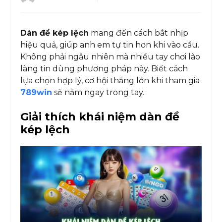
Dàn đề kép lệch
mang đến cách bắt nhịp
hiệu quả, giúp anh em tự tin hơn khi vào cầu.
Không phải ngẫu nhiên mà nhiều tay chơi lão
làng tin dùng phương pháp này. Biết cách
lựa chọn hợp lý, cơ hội thắng lớn khi tham gia
789win
sẽ nằm ngay trong tay.
Giải thích khái niệm dàn đề
kép lệch