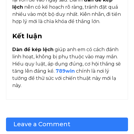
lệch
nên có kế hoạch rõ ràng, tránh đặt quá
nhiều vào một bộ duy nhất. Kiên nhẫn, đi tiền
hợp lý mới là chìa khóa để thắng lớn.
Kết luận
Dàn đề kép lệch
giúp anh em có cách đánh
linh hoạt, không bị phụ thuộc vào may mắn.
Hiểu quy luật, áp dụng đúng, cơ hội thắng sẽ
tăng lên đáng kể.
789win
chính là nơi lý
tưởng để thử sức với chiến thuật này mới lạ
này.
Leave a Comment